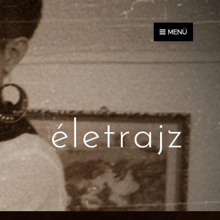
MENÜ
életrajz