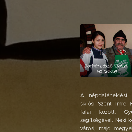
Bodnár László "Bajszi"-
val (2009)
A népdaléneklést
siklósi Szent Imre 
G
falai között,
segítségével. Neki 
városi, majd megye