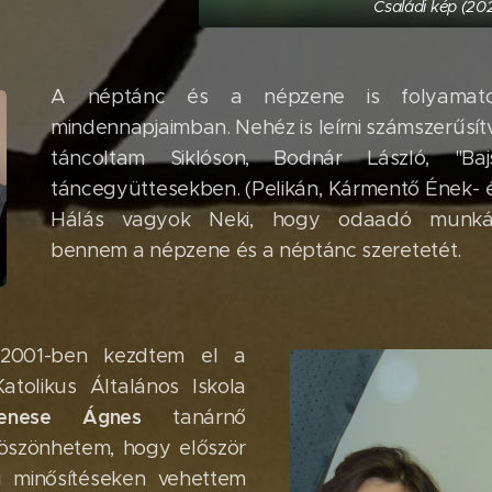
Családi kép (20
A néptánc és a népzene is folyamato
mindennapjaimban. Nehéz is leírni számszerűsít
táncoltam Siklóson, Bodnár László, "Bajs
táncegyüttesekben. (Pelikán, Kármentő Ének- 
Hálás vagyok Neki, hogy odaadó munkájá
bennem a népzene és a néptánc szeretetét.
 2001-ben kezdtem el a
Katolikus Általános Iskola
yenese
Ágnes
tanárnő
köszönhetem, hogy először
i minősítéseken vehettem