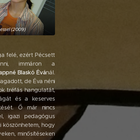
ssel (2009)
a felé, ezért Pécsett
enni, immáron a
Pappné Blaskó Évá
nál.
ragadott, de Éva néni
 tréfás hangulatát,
ágát és a keserves
tését. Ő már nincs
l, igazi pedagógus
ki köszönhetem, hogy
yeken, minősítéseken