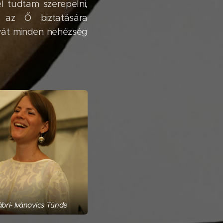
l tudtam szerepelni,
az Ő biztatására
yát minden nehézség
bri- Ivánovics Tünde