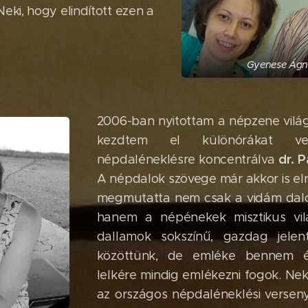
eki, hogy elindított ezen a
Gyenese Ágne
2006-ban nyitottam a népzene világ
kezdtem el különórákat v
dr. 
népdaléneklésre koncentrálva
A népdalok szövege már akkor is el
megmutatta nem csak a vidám dalok
hanem a népénekek misztikus vil
dallamok sokszínű, gazdag jelen
közöttünk, de emléke bennem é
lelkére mindig emlékezni fogok. Ne
az országos népdaléneklési versen