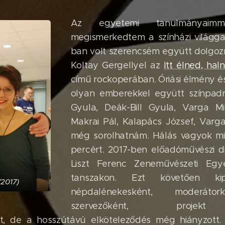
Az egyetemi tanulmányaimm
megismerkedtem a színházi világga
ban volt szerencsém együtt dolgozn
Koltay Gergellyel az
Itt élned, hal
című rockoperában. Óriási élmény és
olyan emberekkel együtt színpadra
Gyula, Deák-Bill Gyula, Varga Mik
Makrai Pál, Kalapács József, Varga
még sorolhatnám. Hálás vagyok m
percért. 2017-ben előadóművészi d
Liszt Ferenc Zeneművészeti Eg
tanszakon. Ezt követően ki
(2017)
népdalénekesként, moderátor
szervezőként, projekt
nt, de a hosszútávú elköteleződés még hiányzott.