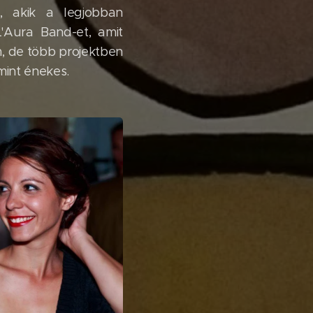
, akik a legjobban
'Aura Band-et, amit
m, de több projektben
mint énekes.