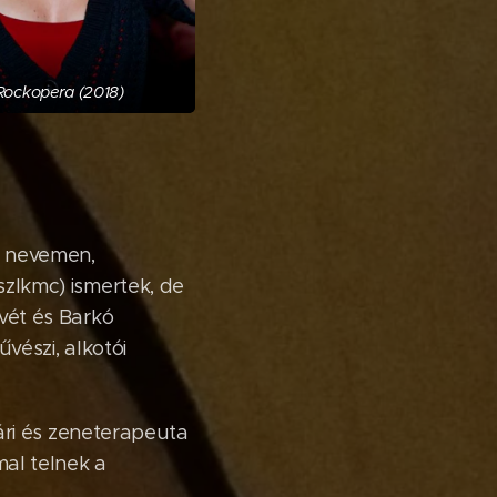
Rockopera (2018)
i nevemen,
zlkmc) ismertek, de
vét és Barkó
vészi, alkotói
nári és zeneterapeuta
al telnek a