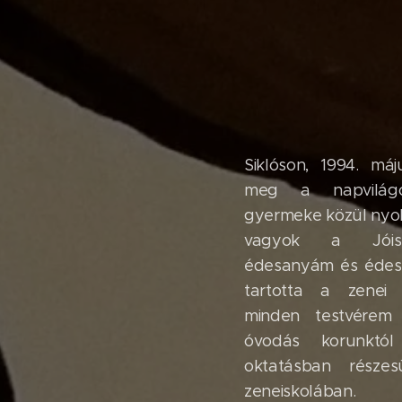
Siklóson, 1994. má
meg a napvilág
gyermeke közül nyol
vagyok a Jóis
édesanyám és édes
tartotta a zenei 
minden testvérem
óvodás korunktól
oktatásban részes
zeneiskolában.