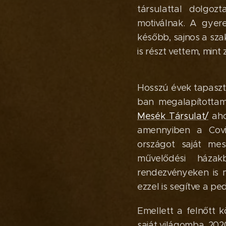
társulattal dolgo
motiválnak. A gyer
később, sajnos a sza
is részt vettem, mint
Hosszú évek tapaszt
ban megalapítottam 
Mesék Társulat/
ahol
amennyiben a Covid
országot saját mes
művelődési házak
rendezvényeken is 
ezzel is segítve a 
Emellett a felnőtt 
saját világomba. 20