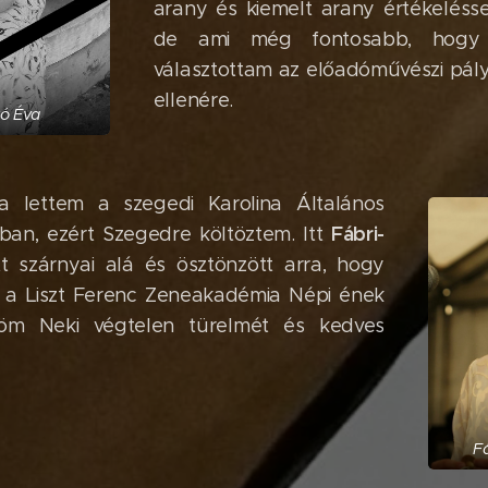
arany és kiemelt arany értékelésse
de ami még fontosabb, hogy 
választottam az előadóművészi pál
ellenére.
kó Éva
a lettem a szegedi Karolina Általános
Fábri-
ban, ezért Szegedre költöztem. Itt
t szárnyai alá és ösztönzött arra, hogy
k a Liszt Ferenc Zeneakadémia Népi ének
nöm Neki végtelen türelmét és kedves
Fá