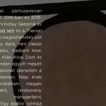
al párhuzamosan
l. 2016-ban és 2018-
i Koltay Gáborral és
nod kell
és a Trianon
 megtiszteltetés volt
 lépni, mint Vikidál
lós, Vadkerti Imre,
 Klári, Kósa Zsolt és
inden együtt megélt
iplomát szereztem a
yetemen, Népi ének
próbáltam magam
ként, rendezvény
 managerként,
 Egy kisebb színházi