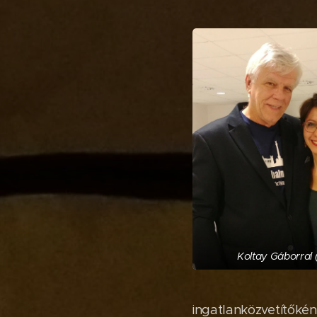
Koltay Gáborral 
ingatlanközvetítőké