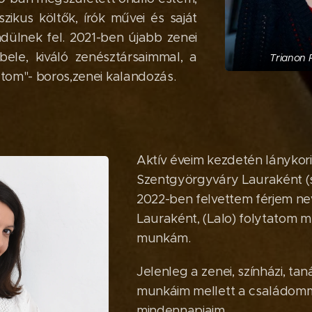
szikus költők, írók művei és saját
ülnek fel. 2021-ben újabb zenei
ele, kiváló zenésztársaimmal, a
Trianon 
tom"- boros,zenei kalandozás.
Aktív éveim kezdetén lánykor
Szentgyörgyváry Lauraként (s
2022-ben felvettem férjem ne
Lauraként, (Lalo) folytatom mű
munkám.
Jelenleg a zenei, színházi, ta
munkáim mellett a családomm
mindennapjaim.