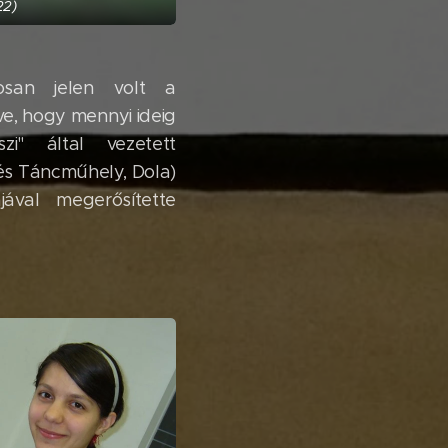
22)
san jelen volt a
ve, hogy mennyi ideig
zi" által vezetett
és Táncműhely, Dola)
val megerősítette