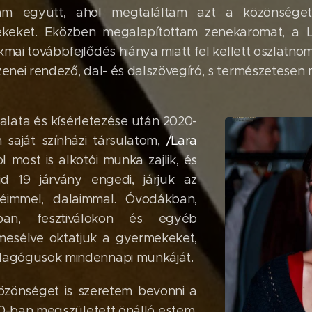
ztam együtt, ahol megtaláltam azt a közönséget
ekeket. Eközben megalapítottam zenekaromat, a L
kmai továbbfejlődés hiánya miatt fel kellett oszlatno
 zenei rendező, dal- és dalszövegíró, s természetesen 
alata és kísérletezése után 2020-
saját színházi társulatom,
/Lara
 most is alkotói munka zajlik, és
 19 járvány engedi, járjuk az
éimmel, dalaimmal. Óvodákban,
ban, fesztiválokon és egyéb
mesélve oktatjuk a gyermekeket,
pedagógusok mindennapi munkáját.
közönséget is szeretem bevonni a
20-ban megszületett önálló estem,