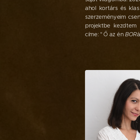
ahol kortárs és klas
szerzeményeim csend
projektbe kezdtem b
címe: " Ő az én
BOR
á