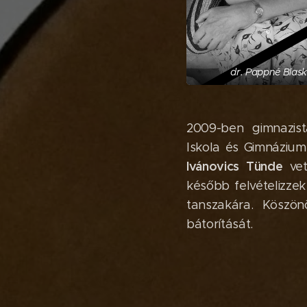
dr. Pappné Blas
2009-ben gimnazist
Iskola és Gimnázium
Ivánovics Tünde
vet
később felvételizze
tanszakára. Köszö
bátorítását.