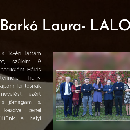
Barkó Laura- LAL
jus 14-én láttam
ot, szüleim 9
cadikként. Hálás
tennek, hogy
apám fontosnak
nevelést, ezért
 s jómagam is,
 kezdve zenei
ültünk a helyi