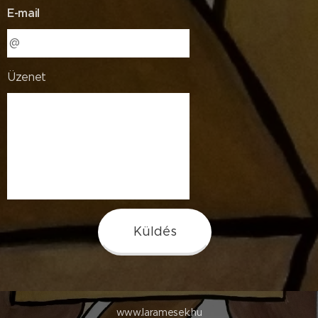
E-mail
Üzenet
Küldés
www.laramesek.hu