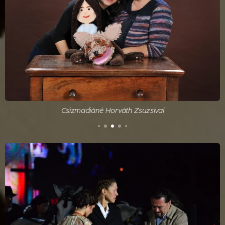
Csizmadiáné Horváth Zsuzsival