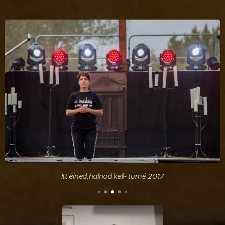
Itt élned,halnod kell- turné 2017