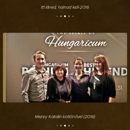
Itt élned, halnod kell-2016
Mezey Katalin költőnővel (2016)