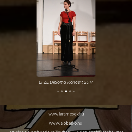
LFZE Diploma Koncert 2017
www.laramesek.hu
www.lalobarko.hu