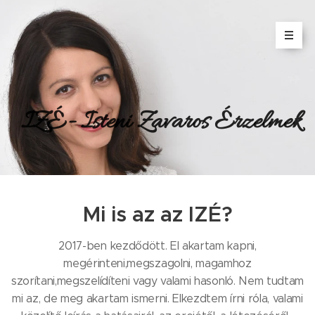
IZÉ- Isteni Zavaros Érzelmek
Mi is az az IZÉ?
2017-ben kezdődött. El akartam kapni,
megérinteni,megszagolni, magamhoz
szorítani,megszelídíteni vagy valami hasonló. Nem tudtam
mi az, de meg akartam ismerni. Elkezdtem írni róla, valami