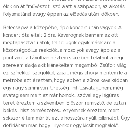
élek én át "művészet" szó alatt a színpadon, az alkotás
folyamatánál avagy éppen az előadás utáni időkben.
Belecsapva a közepébe, épp koncert után vagyok. A
koncert óta eltelt 2 óra. Kavarognak bennem az ott
megtapasztalt illatok, fel fel ugrik egyik másik arc a
közönségből....a reakciók...a mosolyok avagy épp az a
pont amit a távolban néztem s közben felvillant a régi
szerelem alakja akit kiénekeltem magamból. Zsúfolt világ
ez, színekkel, szagokkal, zajjal... mégis ahogy mentem le a
metroba azt éreztem, hogy ebben a zűrös kavalkádban
egy nagy semmi van. Üresség... nihil...sivatag....nem, még
sivatag sem mert az már homok... szóval egy légüres
teret éreztem a szívemben. Először rémisztő, de aztán
békés... hisz természetes... enyémnek éreztem, mert
sokszor éltem már át ezt a hosszúra nyúlt pillanatot. Úgy
definiáltam már, hogy " ilyenkor egy kicsit meghalok".