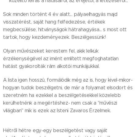
közelítő leírás a hatásairól, az erejétől, a létezéséről...
Sok minden történt 4 év alatt... pályaelhagyás majd
visszatérést, saját hang felfedezése, értékek
megbecsülése, hitványságok hátrahagyása... s most ott
tartok, hogy kezdeményezek. Beszélgessünk!
Olyan művészeket kerestem fel, akik lelkük
érzékenységével az imént említett megfoghatatlan
hatást gyakorolták rám alkotói munkájukkal.
A lista igen hosszú, formálódik még az is, hogy kivel-mikor-
hogyan tudok beszélgetni, de már a folyamat elsodort és
szeretném ha ezekkel a beszélgetésekkel közelebb
kerülhetnénk a megértéshez- nem csak a "művészi
világban" mik is ezek az Isteni Zavaros Érzelmek.
Hétről hétre egy-egy beszélgetést vagy saját