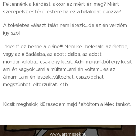
Feltennénk a kérdést, akkor ez miért éri meg? Miért
szerepelsz estéről estére ha ez a halálodat okozza?
A tökéletes választ talán nem létezik....de az én verzióm
így szól.
-"kicsit" ez benne a pláne!!! Nem kell belehalni az életbe,
vagy az előadásba, az adott dalba, az adott
mondanivalóba... csak egy kicsit. Adni magunkból egy kicsit
ami én vagyok....ami a múltam...ami én voltam... és az
álmaim....ami én leszek...változhat, csiszolódhat,
megszűnhet, eltorzulhat....stb.
Kicsit meghalok, kiüresedem majd feltöltöm a lélek tankot.
www.laramesek.hu