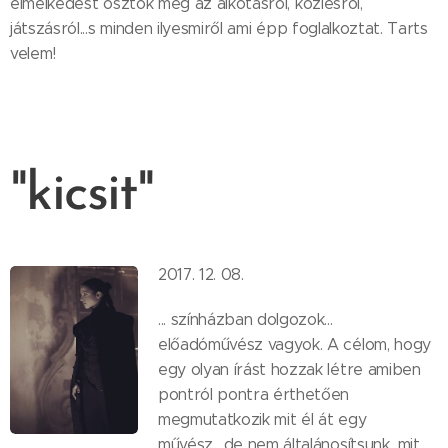
elmélkedést osztok meg az alkotásról, közlésről,
játszásról...s minden ilyesmiről ami épp foglalkoztat. Tarts
velem!
"kicsit"
2017. 12. 08.
... színházban dolgozok...
előadóművész vagyok. A célom, hogy
egy olyan írást hozzak létre amiben
pontról pontra érthetően
megmutatkozik mit él át egy
művész....de nem általánosítsunk...mit